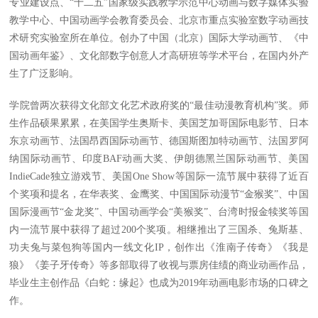
专业建设点、“十二五”国家级实践教学示范中心动画与数字媒体实验
教学中心、中国动画学会教育委员会、北京市重点实验室数字动画技
术研究实验室所在单位。创办了中国（北京）国际大学动画节、《中
国动画年鉴》、文化部数字创意人才高研班等学术平台，在国内外产
生了广泛影响。
学院曾两次获得文化部文化艺术政府奖的“最佳动漫教育机构”奖。师
生作品硕果累累，在美国学生奥斯卡、美国芝加哥国际电影节、日本
东京动画节、法国昂西国际动画节、德国斯图加特动画节、法国罗阿
纳国际动画节、印度BAF动画大奖、伊朗德黑兰国际动画节、美国
IndieCade独立游戏节、美国One Show等国际一流节展中获得了近百
个奖项和提名，在华表奖、金鹰奖、中国国际动漫节“金猴奖”、中国
国际漫画节“金龙奖”、中国动画学会“美猴奖”、台湾时报金犊奖等国
内一流节展中获得了超过200个奖项。相继推出了三国杀、兔斯基、
功夫兔与菜包狗等国内一线文化IP，创作出《淮南子传奇》《我是
狼》《姜子牙传奇》等多部取得了收视与票房佳绩的商业动画作品，
毕业生主创作品《白蛇：缘起》也成为2019年动画电影市场的口碑之
作。