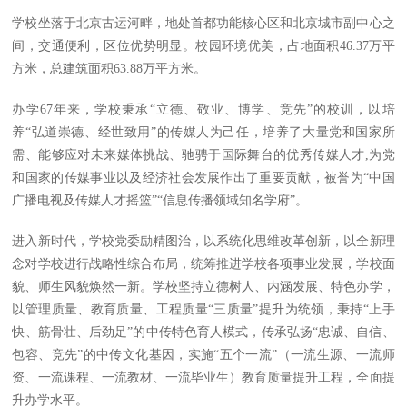
学校坐落于北京古运河畔，地处首都功能核心区和北京城市副中心之
间，交通便利，区位优势明显。校园环境优美，占地面积46.37万平
方米，总建筑面积63.88万平方米。
办学67年来，学校秉承“立德、敬业、博学、竞先”的校训，以培
养“弘道崇德、经世致用”的传媒人为己任，培养了大量党和国家所
需、能够应对未来媒体挑战、驰骋于国际舞台的优秀传媒人才,为党
和国家的传媒事业以及经济社会发展作出了重要贡献，被誉为“中国
广播电视及传媒人才摇篮”“信息传播领域知名学府”。
进入新时代，学校党委励精图治，以系统化思维改革创新，以全新理
念对学校进行战略性综合布局，统筹推进学校各项事业发展，学校面
貌、师生风貌焕然一新。学校坚持立德树人、内涵发展、特色办学，
以管理质量、教育质量、工程质量“三质量”提升为统领，秉持“上手
快、筋骨壮、后劲足”的中传特色育人模式，传承弘扬“忠诚、自信、
包容、竞先”的中传文化基因，实施“五个一流”（一流生源、一流师
资、一流课程、一流教材、一流毕业生）教育质量提升工程，全面提
升办学水平。