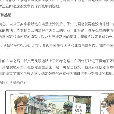
对正在阅读这篇文章的你的诚挚的祝福。
历和感想
初心。自从三岁拿着蜡笔在墙壁上涂鸦后，手中的画笔就再也没有停过（
家的想法，毕竟把自己的爱好作为自己的职业，那将是一件多么酷的事情
的漫画家和插画家的愿望，以及对三维动画的痴迷，我最终决定要成为一
暑假，父母特意带我游历北京，参观中国传媒大学和北京电影学院。我在中
来的方向之后，我义无反顾地踏上了艺考之路。在四处打听之下得知了张
下开始实地考察。张默然画室是第一站，可是当我第一眼见到张默然老师
提前结束了我的考察之旅，选定张默然画室作为我进行专业课培训的基地
为同期学员画作）