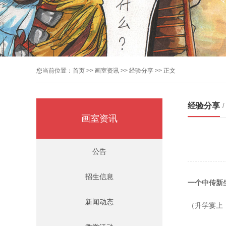
您当前位置：
首页
>>
画室资讯
>>
经验分享
>> 正文
经验分享
/
画室资讯
公告
招生信息
一个中传新
新闻动态
（升学宴上