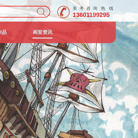
美 考 咨 询 热 线
13601199295
作品
画室资讯