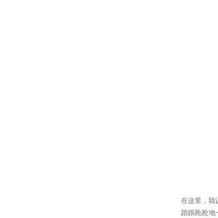
在这里，我
踉踉跄跄地