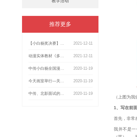
教学活动
推荐更多
【小白杨奖决赛】张默然动画获奖51人次！其中漫画故事类获奖49人，占获奖总额1/2。一等奖4人，二等奖13人 ，三等奖11人。
2021-12-11
动漫实体教材《多格漫画、游戏中传北影高考教材》上线啦!分享知识，图书带你探索动画梦想！
2021-12-11
中传小白杨全国漫画共计110获奖名额，张默然画室独占39人
2020-11-19
今天画室举行—关于2020年动画高考第一次报考会！
2020-11-19
中传、北影面试的时候需要注意什么？
2020-11-19
（上图为我
1、写在前
首先，非常
我并不是一
（笑）……